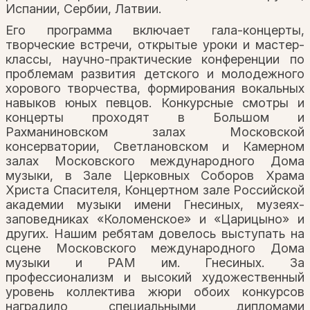
Испании, Сербии, Латвии.
Его программа включает гала-концерты,
творческие встречи, открытые уроки и мастер-
классы, научно-практические конференции по
проблемам развития детского и молодежного
хорового творчества, формирования вокальных
навыков юных певцов. Конкурсные смотры и
концерты проходят в Большом и
Рахманиновском залах Московской
консерватории, Светлановском и Камерном
залах Московского международного Дома
музыки, в Зале Церковных Соборов Храма
Христа Спасителя, Концертном зале Российской
академии музыки имени Гнесиных, музеях-
заповедниках «Коломенское» и «Царицыно» и
других. Нашим ребятам довелось выступать на
сцене Московского международного Дома
музыки и РАМ им. Гнесиных. За
профессионализм и высокий художественный
уровень коллектива жюри обоих конкурсов
наградило специальными дипломами