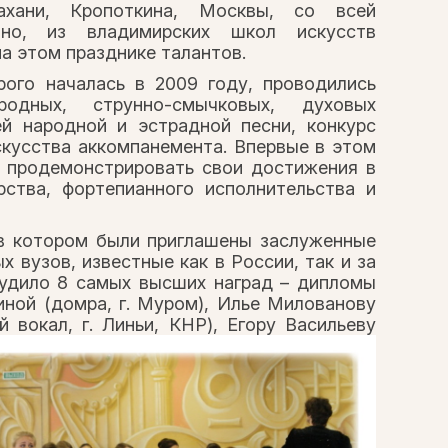
ахани, Кропоткина, Москвы, со всей
чно, из владимирских школ искусств
а этом празднике талантов.
рого началась в 2009 году, проводились
одных, струнно-смычковых, духовых
ей народной и эстрадной песни, конкурс
скусства аккомпанемента. Впервые в этом
 продемонстрировать свои достижения в
рства, фортепианного исполнительства и
в котором были приглашены заслуженные
 вузов, известные как в России, так и за
судило 8 самых высших наград – дипломы
иной (домра, г. Муром), Илье Милованову
й вокал, г. Линьи, КНР), Егору Васильеву