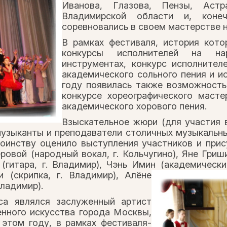
Иванова, Глазова, Пензы, Астр
Владимирской области и, коне
соревновались в своем мастерстве н
В рамках фестиваля, история кото
конкурсы исполнителей на нар
инструментах, конкурс исполнител
академического сольного пения и и
году появилась также возможность
конкурсе хореографического масте
академического хорового пения.
Взыскательное жюри (для участия 
узыканты и преподаватели столичных музыкальных
тоинству оценило выступления участников и при
ровой (народный вокал, г. Кольчугино), Яне Гриш
 (гитара, г. Владимир), Чэнь Имин (академически
и (скрипка, г. Владимир), Алёне
Владимир).
са являлся заслуженный артист
енного искусства города Москвы,
этом году, в рамках фестиваля-