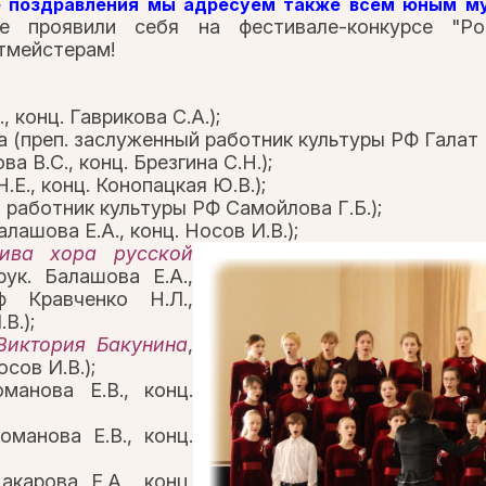
 поздравления мы адресуем также всем юным м
ые проявили себя на фестивале-конкурсе "Р
тмейстерам!
, конц. Гаврикова С.А.);
 (преп. заслуженный работник культуры РФ Галат Г.Н
ва В.С., конц. Брезгина С.Н.);
.Е., конц. Конопацкая Ю.В.);
й работник культуры РФ Самойлова Г.Б.);
алашова Е.А., конц. Носов И.В.);
тива хора русской
ук. Балашова Е.А.,
ф Кравченко Н.Л.,
В.);
Виктория Бакунина
,
сов И.В.);
манова Е.В., конц.
оманова Е.В., конц.
акарова Е.А., конц.