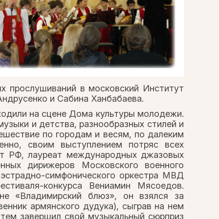
ых прослушиваний в московский Институт
Андрусенко и Сабина Ханбабаева.
ходили на сцене Дома культуры молодежи.
музыки и детства, разнообразных стилей и
ешествие по городам и весям, по далеким
енно, своим выступлением потряс всех
ст РФ, лауреат международных джазовых
енных дирижеров Московского военного
о эстрадно-симфонического оркестра МВД
стиваля-конкурса Вениамин Мясоедов.
оне «Владимирский блюз», он взялся за
енник армянского дудука), сыграв на нем
атем завершил свой музыкальный сюрприз