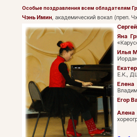
Особые поздравления всем обладателям Гр
Чэнь Имин
, академический вокал (преп. Чж
Сергей
Яна Г
«Карусе
Илья 
Иорданс
Екате
Е.К., Д
Елена
Владим
Егор В
Алена
хореогр