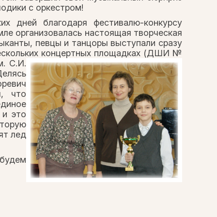
лодики с оркестром!
ких дней благодаря фестивалю-конкурсу
мле организовалась настоящая творческая
ыканты, певцы и танцоры выступали сразу
нескольких концертных площадках
(ДШИ №
. С.И.
Делясь
оревич
л, что
единое
 и это
оторую
ят лед
 будем