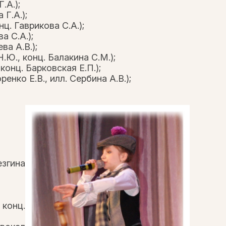
.А.);
 Г.А.);
нц. Гаврикова С.А.);
а С.А.);
ва А.В.);
.Ю., конц. Балакина С.М.);
конц. Барковская Е.П.);
енко Е.В., илл. Сербина А.В.);
езгина
 конц.