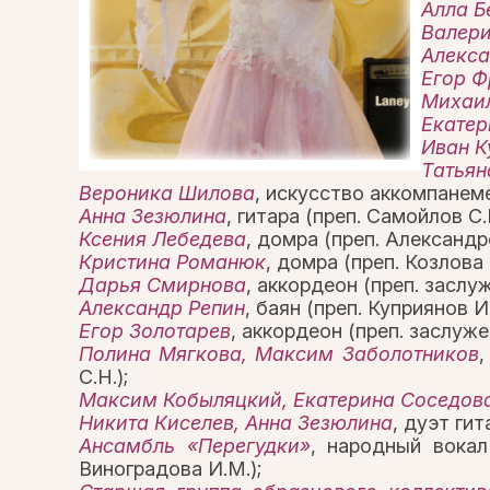
Алла Б
Валери
Алекса
Егор Ф
Михаи
Екатер
Иван К
Татьян
Вероника Шилова
, искусство аккомпанемен
Анна Зезюлина
, гитара (преп. Самойлов С.Б
Ксения Лебедева
, домра (преп. Александро
Кристина Романюк
, домра (преп. Козлова В
Дарья Смирнова
, аккордеон (преп. засл
Александр Репин
, баян (преп. Куприянов И.
Егор Золотарев
, аккордеон (преп. заслуж
Полина Мягкова, Максим Заболотников
,
С.Н.);
Максим Кобыляцкий, Екатерина Соседов
Никита Киселев, Анна Зезюлина
, дуэт гит
Ансамбль «Перегудки»
, народный вокал
Виноградова И.М.);