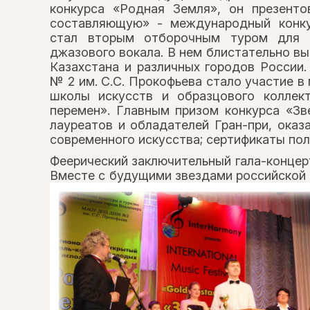
конкурса «Родная Земля», он презент
составляющую» - международный конку
стал вторым отборочным туром для у
джазового вокала. В нем блистательно вы
Казахстана и различных городов Росси
№ 2 им. С.С. Прокофьева стало участие 
школы искусств и образцового коллект
перемен». Главным призом конкурса «З
лауреатов и обладателей Гран-при, ока
современного искусства; сертификаты пол
Феерический заключительный гала-концер
Вместе с будущими звездами российской 