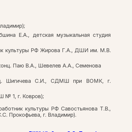
Владимир);
бшина Е.А., детская музыкальная студия
ик культуры РФ Жирова Г.А., ДШИ им. М.В.
 конц. Паю В.А., Шевелев А.А., Семенова
нц. Шигичева С.И., СДМШ при ВОМК, г.
 № 1, г. Ковров);
работник культуры РФ Савостьянова Т.В.,
.С. Прокофьева, г. Владимир).