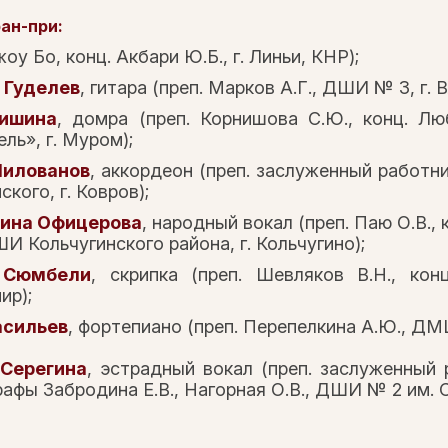
ан-при:
оу Бо, конц. Акбари Ю.Б., г. Линьи, КНР);
 Гуделев
, гитара (преп. Марков А.Г., ДШИ № 3, г. 
ришина
, домра (преп. Корнишова С.Ю., конц. Лю
ль», г. Муром);
Милованов
, аккордеон (преп. заслуженный работн
кого, г. Ковров);
рина Офицерова
, народный вокал (преп. Паю О.В.,
ШИ Кольчугинского района, г. Кольчугино);
 Сюмбели
, скрипка (преп. Шевляков В.Н., ко
ир);
асильев
, фортепиано (преп. Перепелкина А.Ю., ДМШ
 Серегина
, эстрадный вокал (преп. заслуженный 
афы Забродина Е.В., Нагорная О.В., ДШИ № 2 им. С