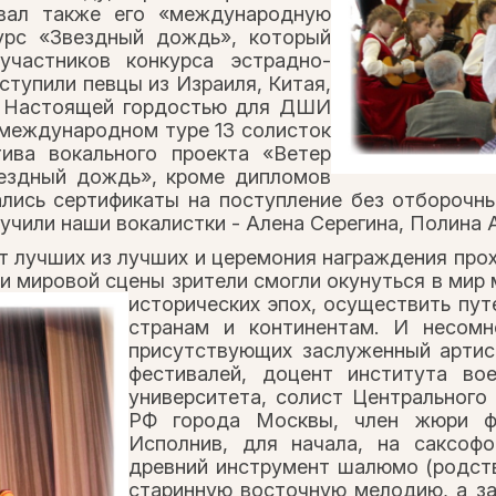
овал также его «международную
рс «Звездный дождь», который
частников конкурса эстрадно-
ступили певцы из Израиля, Китая,
и. Настоящей гордостью для ДШИ
в международном туре 13 солисток
ива вокального проекта «Ветер
вездный дождь», кроме дипломов
зались сертификаты на поступление без отборочн
учили наши вокалистки - Алена Серегина, Полина 
т лучших из лучших и церемония награждения про
и мировой сцены зрители смогли окунуться
в мир 
исторических эпох, осуществить пут
странам и континентам. И несомн
присутствующих заслуженный арти
фестивалей, доцент института во
университета, солист Центральног
РФ города Москвы, член жюри фе
Исполнив, для начала, на саксоф
древний инструмент шалюмо (родств
старинную восточную мелодию, а з