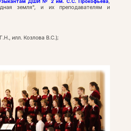
,
узыкантам ДШИ № 2 им. С.С. Прокофьева
одная земля", и их преподавателям и
., илл. Козлова В.С.);