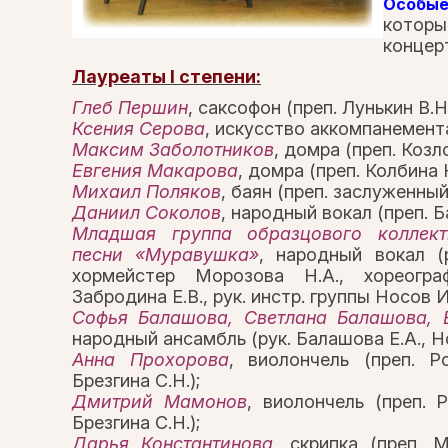
Особые
котор
концер
Лауреаты I степени:
Глеб Першин
, саксофон (преп. Лунькин В.Н.
Ксения Серова
, искусство аккомпанемента
Максим Заболотников
, домра (преп. Козло
Евгения Макарова
, домра (преп. Колбина Н
Михаил Поляков
, баян (преп. заслуженны
Даниил Соколов
, народный вокал (преп. Б
Младшая группа образцового коллек
песни «Муравушка»
, народный вокал (р
хормейстер Морозова Н.А., хореогра
Забродина Е.В., рук. инстр. группы Носов И.
Софья Балашова, Светлана Балашова, 
народный ансамбль (рук. Балашова Е.А., Но
Анна Прохорова
, виолончель (преп. Ро
Брезгина С.Н.);
Дмитрий Мамонов
, виолончель (преп. Р
Брезгина С.Н.);
Дарья Константинова
, скрипка (преп. М