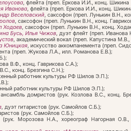
елоусова
, флейта (преп. Еркова И.И., конц. Шикина Г
я Иванова
, флейта (преп. Еркова И.И., конц. Шикина
ндр Веселовский
, саксофон (преп. Лунькин В.Н., ко
ролов
, саксофон (преп. Лунькин В.Н., конц. Гавриков
л Ходаев
, саксофон (преп. Лунькин В.Н., конц. Ходае
ина Бусь, Илья Чижов
, дуэт флейт (преп. Иванова Н
устов
, академический вокал (преп. Капустина М.В., 
а Юницкая
, искусство аккомпанемента (преп. Сидор
та (преп. Жукова Л.А., илл. Романова Е.В.);
.);
ва В.Ф., конц. Гаврикова С.А.);
.С., конц. Брезгина С.Н.);
уженный работник культуры РФ Шилов Э.П.);
В.);
енный работник культуры РФ Шилов Э.П.);
 ансамбль домристов (рук. Козлова В.С., конц. Бр
а
, дуэт гитаристов (рук. Самойлов С.Б.);
аристов (рук. Самойлов С.Б.);
 (рук. Морозова Н.А., хореограф Нагорная О.В.,