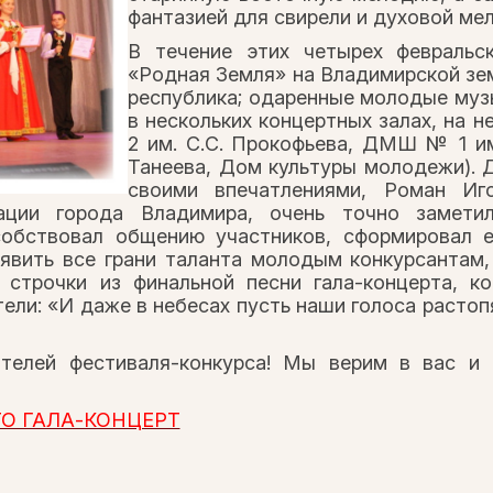
фантазией для свирели и духовой ме
В течение этих четырех февральс
«Родная Земля» на Владимирской зе
республика; одаренные молодые муз
в нескольких концертных залах, на 
2 им. С.С. Прокофьева, ДМШ № 1 им
Танеева, Дом культуры молодежи). 
своими впечатлениями, Роман Иг
ации города Владимира, очень точно замети
обствовал общению участников, сформировал 
явить все грани таланта молодым конкурсантам,
 строчки из финальной песни гала-концерта, к
тели: «И даже в небесах пусть наши голоса растоп
ителей фестиваля-конкурса! Мы верим в вас и
О ГАЛА-КОНЦЕРТ