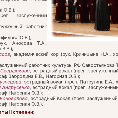
 О.В.);
реп. заслуженный
служенный работник
нфилова О.В.);
ук. Аносова Т.А.,
В.В.);
ссов
, академический хор (рук. Криницына Н.А., х
заслуженный работник культуры РФ Савостьянова Т.
 Свердюкова
, эстрадный вокал (преп. заслуженны
аф Забродина Е.В., Нагорная О.В.);
узнецова
, эстрадный вокал (преп. Патругина Е.А., 
 Андрусенко
, эстрадный вокал (преп. заслуженны
раф Нагорная О.В.);
Коновалова
, эстрадный вокал (преп. заслуженный
раф Нагорная О.В.).
ты II степени: