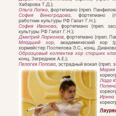
Хабарова Т.Д.);
Ольга Лапко
, фортепиано (преп. Панфилова
София Виноградова
, фортепиано (п
работник культуры РФ Галат Г.Н.);
София Иванова
, фортепиано (преп. за
культуры РФ Галат Г.Н.);
Дмитрий Ларионов
, фортепиано (преп. Па
Младший хор
, академический хор (р
хормейстер Поспелова Э.С., конц. Дианова 
Образцовый коллектив хор старших кла
конц. Загреднюк А.Е.);
Пелагея Попова
, эстрадный вокал (преп. 
Мария
хореогр
Лада К
Полина
хореог
Ирина 
хореог
Лауреа