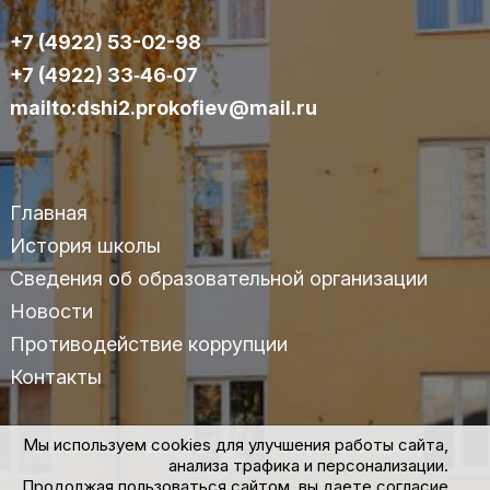
+7 (4922) 53-02-98
+7 (4922) 33‑46‑07
mailto:dshi2.prokofiev@mail.ru
Главная
История школы
Сведения об образовательной организации
Новости
Противодействие коррупции
Контакты
Мы используем cookies для улучшения работы сайта,
© 2025 МАУДО «ДШИ №2» им.С.С.Прокофьева г.Владимира
анализа трафика и персонализации.
Продолжая пользоваться сайтом, вы даете согласие
Политика конфиденциальности