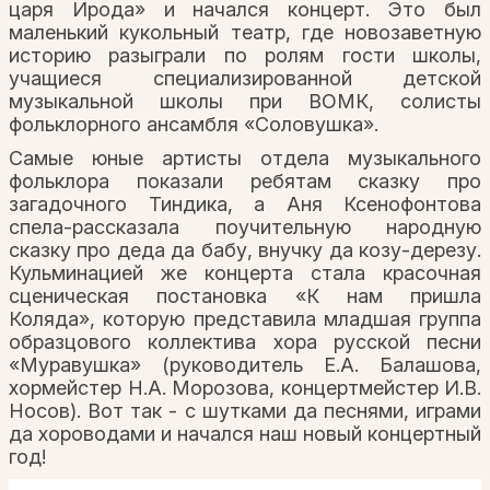
царя Ирода» и начался концерт. Это был
маленький кукольный театр, где новозаветную
историю разыграли по ролям гости школы,
учащиеся специализированной детской
музыкальной школы при ВОМК, солисты
фольклорного ансамбля «Соловушка».
Самые юные артисты отдела музыкального
фольклора показали ребятам сказку про
загадочного Тиндика, а Аня Ксенофонтова
спела-рассказала поучительную народную
сказку про деда да бабу, внучку да козу-дерезу.
Кульминацией же концерта стала красочная
сценическая постановка «К нам пришла
Коляда», которую представила младшая группа
образцового коллектива хора русской песни
«Муравушка» (руководитель Е.А. Балашова,
хормейстер Н.А. Морозова, концертмейстер И.В.
Носов). Вот так - с шутками да песнями, играми
да хороводами и начался наш новый концертный
год!