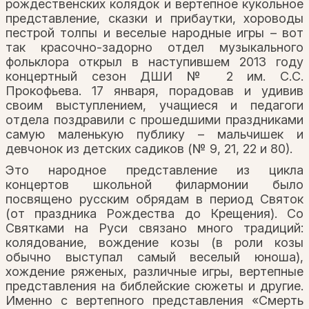
рождественских колядок и вертепное кукольное
представление, сказки и прибаутки, хороводы
пестрой толпы и веселые народные игры – вот
так красочно-задорно отдел музыкального
фольклора открыл в наступившем 2013 году
концертный сезон ДШИ № 2 им. С.С.
Прокофьева. 17 января, порадовав и удивив
своим выступлением, учащиеся и педагоги
отдела поздравили с прошедшими праздниками
самую маленькую публику – мальчишек и
девчонок из детских садиков (№ 9, 21, 22 и 80).
Это народное представление из цикла
концертов школьной филармонии было
посвящено русским обрядам в период Святок
(от праздника Рождества до Крещения). Со
Святками на Руси связано много традиций:
колядование, вождение козы (в роли козы
обычно выступал самый веселый юноша),
хождение ряженых, различные игры, вертепные
представления на библейские сюжеты и другие.
Именно с вертепного представления «Смерть