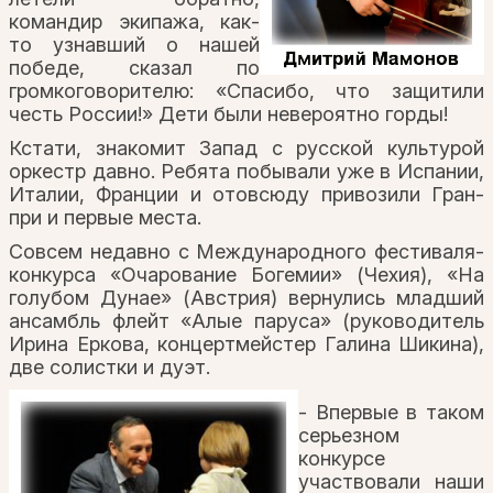
командир экипажа, как-
то узнавший о нашей
победе, сказал по
громкоговорителю: «Спасибо, что защитили
честь России!» Дети были невероятно горды!
Кстати, знакомит Запад с русской культурой
оркестр давно. Ребята побывали уже в Испании,
Италии, Франции и отовсюду привозили Гран-
при и первые места.
Совсем недавно с Международного фестиваля-
конкурса «Очарование Богемии» (Чехия), «На
голубом Дунае» (Австрия) вернулись младший
ансамбль флейт «Алые паруса» (руководитель
Ирина Еркова, концертмейстер Галина Шикина),
две солистки и дуэт.
- Впервые в таком
серьезном
конкурсе
участвовали наши