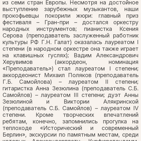
из семи стран Европы. Несмотря на достойное
выступление зарубежных музыкантов, наши
прокофьевцы покорили жюри: главный приз
фестиваля – Гран-при – достался оркестру
народных инструментов; пианистка Ксения
Серова (преподаватель заслуженный работник
культуры РФ Г.Н. Галат) оказалась лауреатом I
степени (в народном оркестре она также играет
на клавишных гуслях); Вадим Александрович
Херувимов (аккордеон, номинация
«Преподаватель») стал лауреатом I степени;
аккордеонист Михаил Поляков (преподаватель
Г.Б. Самойлова) – лауреатом II степени;
гитаристка Анна Зезюлина (преподаватель С.Б.
Самойлов) – лауреатом III степени; дуэт Анны
Зезюлиной и Виктории Алякринской
(преподаватель С.Б. Самойлов) – лауреатом IV
степени. Кроме творческих впечатлений
ребятам, конечно, запомнились прогулка на
теплоходе «Исторический и современный
Берлин», экскурсии по памятным местам, среди