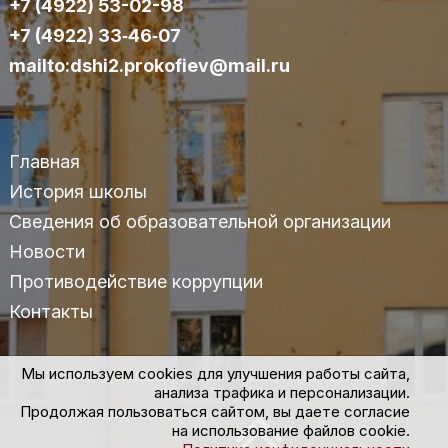
+7 (4922) 53-02-98
+7 (4922) 33‑46‑07
mailto:dshi2.prokofiev@mail.ru
Главная
История школы
Сведения об образовательной организации
Новости
Противодействие коррупции
Контакты
Мы используем cookies для улучшения работы сайта,
© 2025 МАУДО «ДШИ №2» им.С.С.Прокофьева г.Владимира
анализа трафика и персонализации.
Продолжая пользоваться сайтом, вы даете согласие
Политика конфиденциальности
на использование файлов cookie.