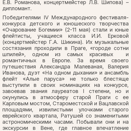
Е.В. Романова, концертмейстер Л.В. Шипова) –
дипломант.
Победителями IV Международного фестиваля-
конкурса детского и юношеского творчества
«Очарование Богемии» (2-11 мая) стали и юные
флейтисты, учащиеся класса И.И. Ерковой
(концертмейстер Г.А. Шикина). Их музыкальные
состязания проходили в Праге, «городе сотни
шпилей», одном из самых красивых и
романтичных в Европе. За время своего
путешествия Александра Малеваная, Валерия
Иванова, дуэт «На одном дыхании» и ансамбль
флейт «Алые паруса» не только блестяще
выступили в своих номинациях на конкурсе,
завоевав звания лауреатов I степени, но и
окунулись в атмосферу старой Праги с ее
Карловым мостом, Староместской и Вацлавской
площадями, извилистыми улочками старого
еврейского квартала, Ратушей со знаменитыми
астрономическими часами. Побывали они и на
экскурсии в Вене, где главное впечатление