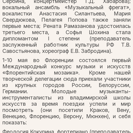
Сербина, концертмейстер Т.Д. Хабарова);
вокальный ансамбль «Музыкальный фрегат»,
вокалистки Анастасия Силантьева, Мария
Свердюкова, Пелагея Попова также заняли
первые места; Рената Рамазанова удостоилась
третьего места, а Софья Шохина стала
дипломантом I степени (преподаватель
заслуженный работник культуры РФ Т.В.
Савостьянова, хореограф Е.В. Забродина).
1-10 мая во Флоренции состоялся первый
Международный конкурс музыки и искусств
«Флорентийская мозаика». Кроме нашей
творческой делегации сюда приехали участники
из крупных городов России, Белоруссии,
Германии. Молодые музыканты-
инструменталисты из владимирской школы
искусств за время поездки успели и мир
посмотреть (они посетили Краков, Вену,
Венецию, Флоренцию, Верону, Мюнхен), и себя
показать:
Феодосия Кокурина, фортепиано (преподаватель