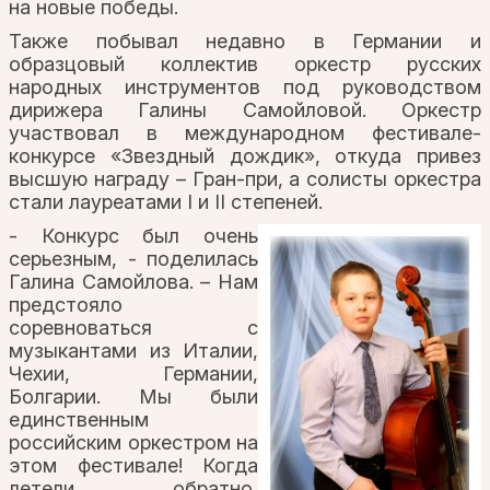
на новые победы.
Также побывал недавно в Германии и
образцовый коллектив оркестр русских
народных инструментов под руководством
дирижера Галины Самойловой. Оркестр
участвовал в международном фестивале-
конкурсе «Звездный дождик», откуда привез
высшую награду – Гран-при, а солисты оркестра
стали лауреатами I и II степеней.
- Конкурс был очень
серьезным, - поделилась
Галина Самойлова. – Нам
предстояло
соревноваться с
музыкантами из Италии,
Чехии, Германии,
Болгарии. Мы были
единственным
российским оркестром на
этом фестивале! Когда
летели обратно,