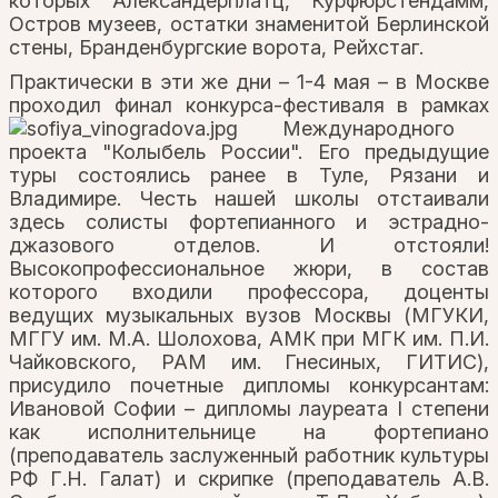
которых Александерплатц, Курфюрстендамм,
Остров музеев, остатки знаменитой Берлинской
стены, Бранденбургские ворота, Рейхстаг.
Практически в эти же дни – 1-4 мая – в Москве
проходил финал конкурса-фестиваля в рамках
Международного
проекта "Колыбель России". Его предыдущие
туры состоялись ранее в Туле, Рязани и
Владимире. Честь нашей школы отстаивали
здесь солисты фортепианного и эстрадно-
джазового отделов. И отстояли!
Высокопрофессиональное жюри, в состав
которого входили профессора, доценты
ведущих музыкальных вузов Москвы (МГУКИ,
МГГУ им. М.А. Шолохова, АМК при МГК им. П.И.
Чайковского, РАМ им. Гнесиных, ГИТИС),
присудило почетные дипломы конкурсантам:
Ивановой Софии – дипломы лауреата I степени
как исполнительнице на фортепиано
(преподаватель заслуженный работник культуры
РФ Г.Н. Галат) и скрипке (преподаватель А.В.