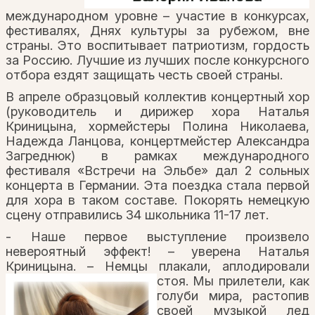
международном уровне – участие в конкурсах,
фестивалях, Днях культуры за рубежом, вне
страны. Это воспитывает патриотизм, гордость
за Россию. Лучшие из лучших после конкурсного
отбора ездят защищать честь своей страны.
В апреле образцовый коллектив концертный хор
(руководитель и дирижер хора Наталья
Криницына, хормейстеры Полина Николаева,
Надежда Ланцова, концертмейстер Александра
Загреднюк) в рамках международного
фестиваля «Встречи на Эльбе» дал 2 сольных
концерта в Германии. Эта поездка стала первой
для хора в таком составе. Покорять немецкую
сцену отправились 34 школьника 11-17 лет.
- Наше первое выступление произвело
невероятный эффект! – уверена Наталья
Криницына. – Немцы плакали, аплодировали
стоя.
Мы прилетели, как
голуби мира, растопив
своей музыкой лед