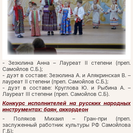
- Зезюлина Анна – Лауреат II степени (преп.
Самойлов С.Б.);
- дуэт в составе: Зезюлина А. и Алякринская В. –
лауреат II степени (преп. Самойлов С.Б.);
- дуэт в составе: Круглова Ю. и Рыбина А. –
Лауреат III степени (преп. Самойлов С.Б).
Конкурс исполнителей на русских народных
инструментах: баян, аккордеон
- Поляков Михаил – Гран-при (преп.
заслуженный работник культуры РФ Самойлова
Г.Б);