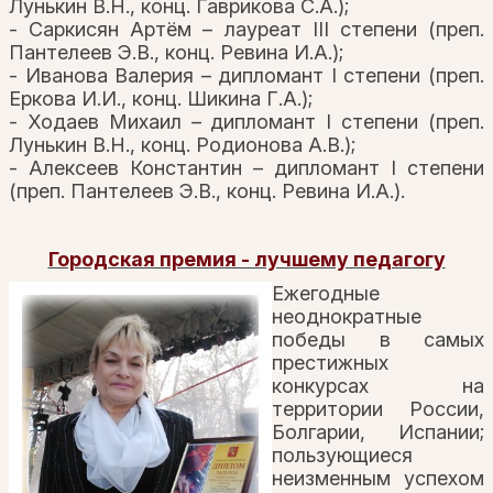
Лунькин В.Н., конц. Гаврикова С.А.);
- Саркисян Артём – лауреат III степени (преп.
Пантелеев Э.В., конц. Ревина И.А.);
- Иванова Валерия – дипломант I степени (преп.
Еркова И.И., конц. Шикина Г.А.);
- Ходаев Михаил – дипломант I степени (преп.
Лунькин В.Н., конц. Родионова А.В.);
- Алексеев Константин – дипломант I степени
(преп. Пантелеев Э.В., конц. Ревина И.А.).
Городская премия - лучшему педагогу
Ежегодные
неоднократные
победы в самых
престижных
конкурсах на
территории России,
Болгарии, Испании;
пользующиеся
неизменным успехом