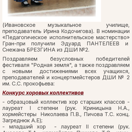
(Ивановское музыкальное училище,
преподаватель Ирина Кодочигова). В номинации
«Педагогическое исполнительское мастерство»
Гран-при получили Эдуард ПАНТЕЛЕЕВ и
Снежана БРЕЗГИНА из ДШИ №2.
Поздравляем безусловных победителей
фестиваля "Родная земля", а также поздравляем
с новыми достижениями всех учащихся,
преподавателей и концертмейстеров ДШИ № 2
им. С.С. прокофьева:
Конкурс хоровых коллективов
- образцовый коллектив хор старших классов -
лауреат I степени (рук. Криницына Н.А.,
хормейстеры Николаева П.В., Пичова Т.С. конц.
Загреднюк А.Е);
- младший хор - лауреат II степени
(ру
к.