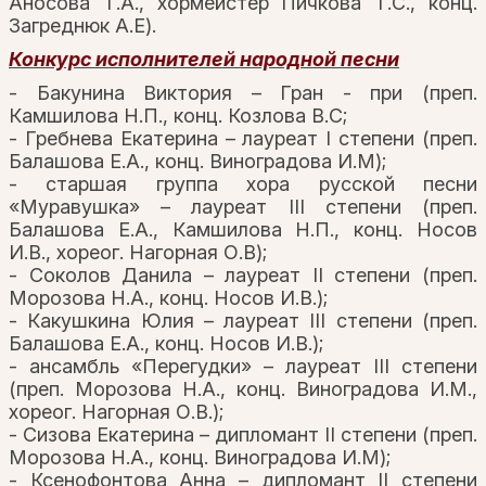
Аносова Т.А., хормейстер Пичкова Т.С., конц.
Загреднюк А.Е).
Конкурс исполнителей народной песни
- Бакунина Виктория – Гран - при (преп.
Камшилова Н.П., конц. Козлова В.С;
- Гребнева Екатерина – лауреат I степени (преп.
Балашова Е.А., конц. Виноградова И.М);
- старшая группа хора русской песни
«Муравушка» – лауреат III степени (преп.
Балашова Е.А., Камшилова Н.П., конц. Носов
И.В., хореог. Нагорная О.В);
- Соколов Данила – лауреат II степени (преп.
Морозова Н.А., конц. Носов И.В.);
- Какушкина Юлия – лауреат III степени (преп.
Балашова Е.А., конц. Носов И.В.);
- ансамбль «Перегудки» – лауреат III степени
(преп. Морозова Н.А., конц. Виноградова И.М.,
хореог. Нагорная О.В.);
- Сизова Екатерина – дипломант II степени (преп.
Морозова Н.А., конц. Виноградова И.М);
- Ксенофонтова Анна – дипломант II степени