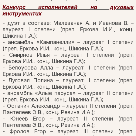
Конкурс исполнителей на духовых
инструментах
- дуэт в составе: Малеваная А. и Иванова В. –
лауреат I степени (преп. Еркова И.И., конц.
Шикина Г.А.);
- ансамбль «Кампанелли» – лауреат I степени
(преп. Еркова И.И., конц. Шикина Г.А.);
- Смирнов Илья – лауреат I степени (преп.
Еркова И.И., конц. Шикина Г.А);
- Белоусова Алла – лауреат II степени (преп.
Еркова И.И., конц. Шикина Г.А.);
- Луговая Полина – лауреат II степени (преп.
Еркова И.И., конц. Шикина Г.А.);
- ансамбль «Алые паруса» – лауреат II степени
(преп. Еркова И.И., конц. Шикина Г.А.);
- Останин Александр – лауреат II степени (преп.
Пантелеев Э.В., конц. Ревина И.А.);
- Юнеев Егор – лауреат II степени (преп.
Пантелеев Э.В., конц. Ревина И.А.);
- Фролов Егор – лауреат III степени (преп.