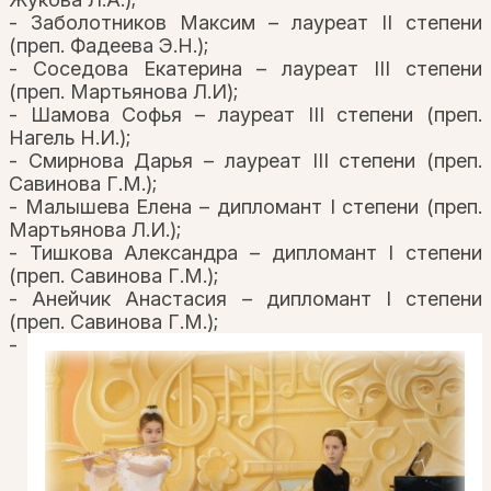
- Заболотников Максим – лауреат II степени
(преп. Фадеева Э.Н.);
- Соседова Екатерина – лауреат III степени
(преп. Мартьянова Л.И);
- Шамова Софья – лауреат III степени (преп.
Нагель Н.И.);
- Смирнова Дарья – лауреат III степени (преп.
Савинова Г.М.);
- Малышева Елена – дипломант I степени (преп.
Мартьянова Л.И.);
- Тишкова Александра – дипломант I степени
(преп. Савинова Г.М.);
- Анейчик Анастасия – дипломант I степени
(преп. Савинова Г.М.);
-