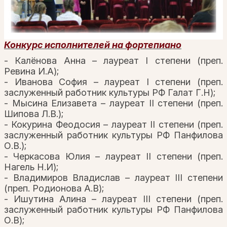
Конкурс исполнителей на фортепиано
- Калёнова Анна – лауреат I степени (преп.
Ревина И.А);
- Иванова София – лауреат I степени (преп.
заслуженный работник культуры РФ Галат Г.Н);
- Мысина Елизавета – лауреат II степени (преп.
Шипова Л.В.);
- Кокурина Феодосия – лауреат II степени (преп.
заслуженный работник культуры РФ Панфилова
О.В.);
- Черкасова Юлия – лауреат II степени (преп.
Нагель Н.И);
- Владимиров Владислав – лауреат III степени
(преп. Родионова А.В);
- Ишутина Алина – лауреат III степени (преп.
заслуженный работник культуры РФ Панфилова
О.В);