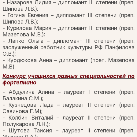
- Назарова Лидия – дипломант III степени (преп.
Шипова Л.В.);
- Гогина Евгения – дипломант III степени (преп.
Шипова Л.В.);
- Курилова Мария – дипломант III степени (преп.
Мазепова М.В.);
- Лапко Ольга – дипломант III степени (преп.
заслуженный работник культуры РФ Панфилова
О.В.);
- Курдюкова Анна – дипломант (преп. Мазепова
М.В).
Конкурс учащихся разных специальностей по
фортепиано
- Абдулина Алина – лауреат I степени (преп.
Балакина С.М.);
- Кузнецова Лада – лауреат II степени (преп.
Савинова Г.М);
- Колбин Виталий – лауреат II степени (преп.
Полукарова Л.Н.);
- Шутова Таисия – лауреат II степени (преп.
Жукова Л.А.);