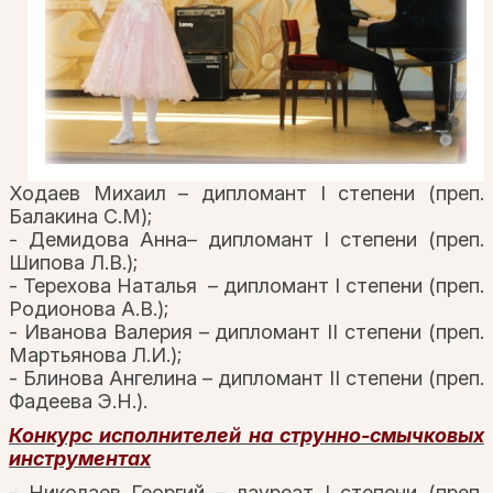
Ходаев Михаил – дипломант I степени (преп.
Балакина С.М);
- Демидова Анна– дипломант I степени (преп.
Шипова Л.В.);
- Терехова Наталья – дипломант I степени (преп.
Родионова А.В.);
- Иванова Валерия – дипломант II степени (преп.
Мартьянова Л.И.);
- Блинова Ангелина – дипломант II степени (преп.
Фадеева Э.Н.).
Конкурс исполнителей на струнно-смычковых
инструментах
- Николаев Георгий – лауреат I степени (преп.