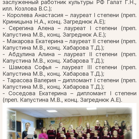
заслуженный работник культуры РФ Галат Г.Н.,
илл. Козлова В.С.);
- Королева Анастасия – лауреат I степени (преп.
Криницына Н.А., конц. Загреднюк А.Е);
- Серегина Алена – лауреат I степени (преп.
Капустина М.В., конц. Загреднюк А.Е.);
- Макарова Екатерина – лауреат II степени (преп.
Капустина М.В., конц. Хабарова Т.Д.);
- Абдулина Алина – лауреат II степени (преп.
Капустина М.В., конц. Хабарова Т.Д.);
- Шамова Софья – лауреат III степени (преп.
Капустина М.В., конц. Хабарова Т.Д.);
- Тарасова Валерия – дипломант I степени (преп.
Капустина М.В., конц. Хабарова Т.Д.);
- Соседова Екатерина – дипломант I степени
(преп. Капустина М.В., конц. Загреднюк А.Е).