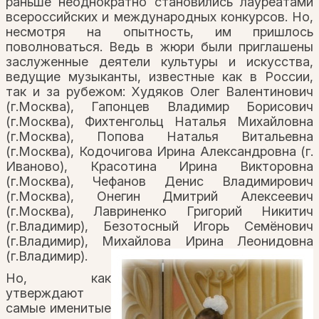
раньше неоднократно становились лауреатами
всероссийских и международных конкурсов. Но,
несмотря на опытность, им пришлось
поволноваться. Ведь в жюри были приглашены
заслуженные деятели культуры и искусства,
ведущие музыканты, известные как в России,
так и за рубежом: Худяков Олег Валентинович
(г.Москва), Гапонцев Владимир Борисович
(г.Москва), Фихтенгольц Наталья Михайловна
(г.Москва), Попова Наталья Витальевна
(г.Москва), Кодочигова Ирина Александровна (г.
Иваново), Красотина Ирина Викторовна
(г.Москва), Чефанов Денис Владимирович
(г.Москва), Онегин Дмитрий Алексеевич
(г.Москва), Лавриненко Григорий Никитич
(г.Владимир), Безотосный Игорь Семёнович
(г.Владимир), Михайлова Ирина Леонидовна
(г.Владимир).
Но, как
утверждают
самые именитые