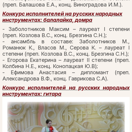
(преп. Балашова Е.А., конц. Виноградова И.М.).
Конкурс исполнителей на русских народных
инструментах: балалайка, домра
- Заболотников Максим – лауреат I степени
(преп. Козлова В.С., конц. Брезгина С.Н.);
- ансамбль в составе: Заболотников М.,
Романюк К., Власов М., Серова К. – лауреат I
степени (преп. Козлова В.С., конц. Брезгина С.Н.);
- Егорова Екатерина – лауреат II степени (преп.
Колбина Н.Е., конц. Конопацкая Ю.В);
- Ефимова Анастасия – дипломант (преп.
Александрова В.Ф., конц. Гаврикова С.А).
Конкурс исполнителей на русских народных
инструментах: гитара