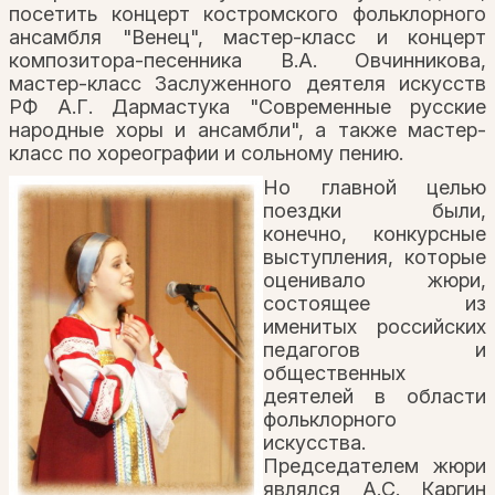
посетить концерт костромского фольклорного
ансамбля "Венец", мастер-класс и концерт
композитора-песенника В.А. Овчинникова,
мастер-класс Заслуженного деятеля искусств
РФ А.Г. Дармастука "Современные русские
народные хоры и ансамбли", а также мастер-
класс по хореографии и сольному пению.
Но главной целью
поездки были,
конечно, конкурсные
выступления, которые
оценивало жюри,
состоящее из
именитых российских
педагогов и
общественных
деятелей в области
фольклорного
искусства.
Председателем жюри
являлся А.С. Каргин