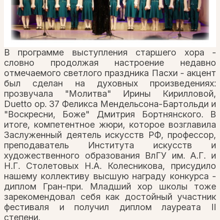
В программе выступления старшего хора -
словно продолжая настроение недавно
отмечаемого светлого праздника Пасхи - акцент
был сделан на духовных произведениях:
прозвучала "Молитва" Ирины Кирилловой,
Duetto op. 37 Феликса Мендельсона-Бартольди и
"Воскресни, Боже" Дмитрия Бортнянского. В
итоге, компетентное жюри, которое возглавила
Заслуженный деятель искусств РФ, профессор,
преподаватель Института искусств и
художественного образования ВлГУ им. А.Г. и
Н.Г. Столетовых Н.А. Колесникова, присудило
нашему коллективу высшую награду конкурса -
диплом Гран-при. Младший хор школы тоже
зарекомендовал себя как достойный участник
фестиваля и получил диплом лауреата II
степени.