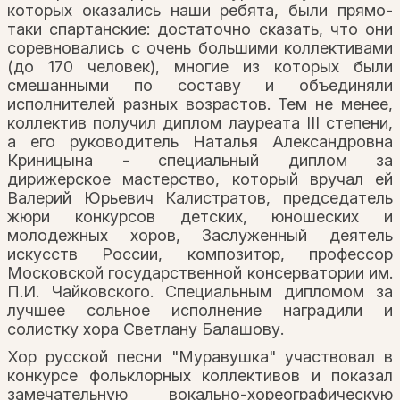
которых оказались наши ребята, были прямо-
таки спартанские: достаточно сказать, что они
соревновались с очень большими коллективами
(до 170 человек), многие из которых были
смешанными по составу и объединяли
исполнителей разных возрастов. Тем не менее,
коллектив получил диплом лауреата III степени,
а его руководитель Наталья Александровна
Криницына - специальный диплом за
дирижерское мастерство, который вручал ей
Валерий Юрьевич Калистратов, председатель
жюри конкурсов детских, юношеских и
молодежных хоров, Заслуженный деятель
искусств России, композитор, профессор
Московской государственной консерватории им.
П.И. Чайковского. Специальным дипломом за
лучшее сольное исполнение наградили и
солистку хора Светлану Балашову.
Хор русской песни "Муравушка" участвовал в
конкурсе фольклорных коллективов и показал
замечательную вокально-хореографическую