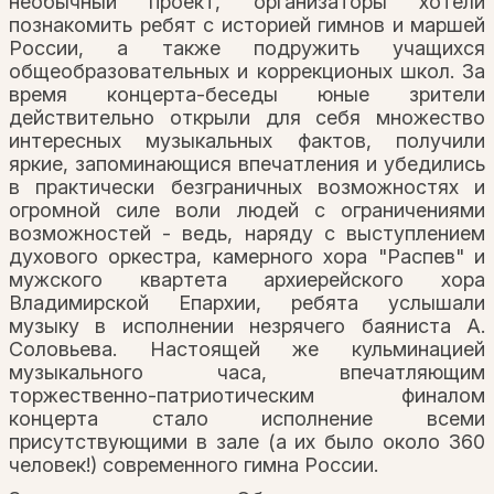
необычный проект, организаторы хотели
познакомить ребят с историей гимнов и маршей
России, а также подружить учащихся
общеобразовательных и коррекционых школ. За
время концерта-беседы юные зрители
действительно открыли для себя множество
интересных музыкальных фактов, получили
яркие, запоминающися впечатления и убедились
в практически безграничных возможностях и
огромной силе воли людей с ограничениями
возможностей - ведь, наряду с выступлением
духового оркестра, камерного хора "Распев" и
мужского квартета архиерейского хора
Владимирской Епархии, ребята услышали
музыку в исполнении незрячего баяниста А.
Соловьева. Настоящей же кульминацией
музыкального часа, впечатляющим
торжественно-патриотическим финалом
концерта стало исполнение всеми
присутствующими в зале (а их было около 360
человек!) современного гимна России.