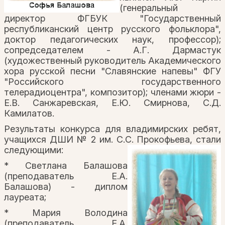
(генеральный
директор ФГБУК "Государственный
республиканский центр русского фольклора",
доктор педагогических наук, профессор);
сопредседателем - А.Г. Дармастук
(художественный руководитель Академического
хора русской песни "Славянские напевы" ФГУ
"Российского государственного
телерадиоцентра", композитор); членами жюри -
Е.В. Санжаревская, Е.Ю. Смирнова, С.Д.
Камилатов.
Результаты конкурса для владимирских ребят,
учащихся ДШИ № 2 им. С.С. Прокофьева, стали
следующими:
* Светлана Балашова
(преподаватель Е.А.
Балашова) - диплом
лауреата;
* Мария Володина
(преподаватель Е.А.