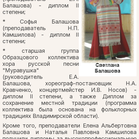
Балашова) - диплом II
степени;
* Софья Балашова
(преподаватель Н.П.
Камшилова) - диплом II
степени;
* старшая группа
Образцового коллектива
хора русской песни
"Муравушка"
(руководитель Е.А.
Балашова, хореограф-постановщик Н.А.
Кравченко, концертмейстер И.В. Носов) -
диплом II степени, а также Диплом за
сохранение местной традиции (программа
коллектива была основана на фольклорных
традициях Владимирской области).
Кроме того, преподаватели Елена Альбертовна
Балашова и Наталья Павловна Камшилова
получили дипломы за высокопрофессиональную