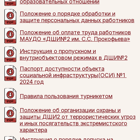
образовательных отношений
Положение о порядке обработки и
защите персональных данных работников
Положение об оплате труда работников
МАУДО «ДШИ№2 им. С.С. Прокофьева»
Инструкция о пропускном и
внутриобъектовом режимах в ДШИ№2
Паспорт доступности объекта
социальной инфраструктуры(ОСИ) №1
2024 год
Правила пользования турникетом
Положение об организации охраны и
защиты ДШИ2 от террористических угроз
и иных посягательств экстремистского
характера
Инструкция о порядке допуска на