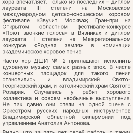
хора впечатляет. Только из последних – диплом
лауреата III степени на Московском
международном детско-юношеском хоровом
фестивале «Звучит Москва»; Гран-при на
Открытом областном фестивале-конкурсе
«Поют звонкие голоса» в Вязниках и диплом
лауреата I степени на Межрегиональном
конкурсе «Родная земля» в номинации
академическое хоровое пение.
Часто хор ДШИ № 2 приглашают исполнить
духовную музыку самых разных эпох. В числе
концертных площадок для такого пения
становились и владимирский Свято-
Георгиевский храм, и католический храм Святого
Розария. Случались у ребят хорового
коллектива и совсем необычные выступления.
Не так давно они спели на одной сцене с
Оркестром русских народных инструментов
Владимирской областной филармонии под
управлением Анатолия Антонова.
Видно, что за пять лет своей работы с таким