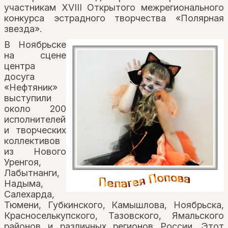
участникам XVIII Открытого межрегионального
конкурса эстрадного творчества «Полярная
звезда».
В Ноябрьске
на сцене
центра
досуга
«Нефтяник»
выступили
около 200
исполнителей
и творческих
коллективов
из Нового
Уренгоя,
Лабытнанги,
Надыма,
Салехарда,
Тюмени, Губкинского, Камышлова, Ноябрьска,
Красноселькупского, Тазовского, Ямальского
районов и различных регионов России. Этот