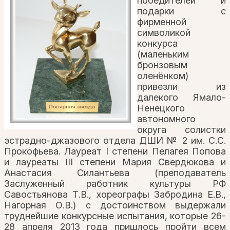
победителей и
подарки с
фирменной
символикой
конкурса
(маленьким
бронзовым
оленёнком)
привезли из
далекого Ямало-
Ненецкого
автономного
округа солистки
эстрадно-джазового отдела ДШИ № 2 им. С.С.
Прокофьева. Лауреат I степени Пелагея Попова
и лауреаты III степени Мария Свердюкова и
Анастасия Силантьева (преподаватель
Заслуженный работник культуры РФ
Савостьянова Т.В., хореографы Забродина Е.В.,
Нагорная О.В.) с достоинством выдержали
труднейшие конкурсные испытания, которые 26-
28 апреля 2013 года пришлось пройти всем