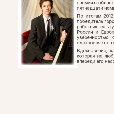
премии в област
пятнадцати ном
По итогам 2012
победитель гор
работник культ
России и Евро
уверенностью 
вдохновляет на
Вдохновение, к
которая не люб
впереди его не