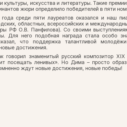
и культуры, искусства и литературы. Такие премии
инантов жюри определило победителей в пяти ном
 года среди пяти лауреатов оказался и наш пи
одских, областных, всероссийских и международн
уры РФ О.В. Панфилова). Со своими выступлени
пы. Для него подобная награда стала особо з
сказал, что поддержка талантливой молодёж
 новые достижения.
ак говорил знаменитый русский композитор XIX 
ит посещать ленивых». Но Дима – просто образ
сомненно ждут новые достижения, новые победы!