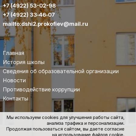
+7 (4922) 53-02-98
+7 (4922) 33‑46‑07
mailto:dshi2.prokofiev@mail.ru
Главная
История школы
Сведения об образовательной организации
Новости
Противодействие коррупции
Контакты
Мы используем cookies для улучшения работы сайта,
© 2025 МАУДО «ДШИ №2» им.С.С.Прокофьева г.Владимира
анализа трафика и персонализации.
Продолжая пользоваться сайтом, вы даете согласие
Политика конфиденциальности
на использование файлов cookie.