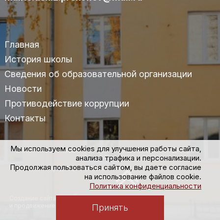
Главная
История школы
Сведения об образовательной организации
Новости
Противодействие коррупции
Контакты
Мы используем cookies для улучшения работы сайта,
© 2025 МАУДО «ДШИ №2» им.С.С.Прокофьева г.Владимира
анализа трафика и персонализации.
Продолжая пользоваться сайтом, вы даете согласие
Политика конфиденциальности
на использование файлов cookie.
Политика конфиденциальности
Создание сайта
и продвижение
Принять