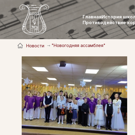
Главная
История шко
Противодействие ко
"Новогодняя ассамблея"
Новости