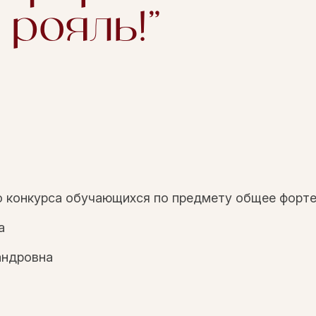
рояль!"
 конкурса обучающихся по предмету общее фортеп
а
андровна