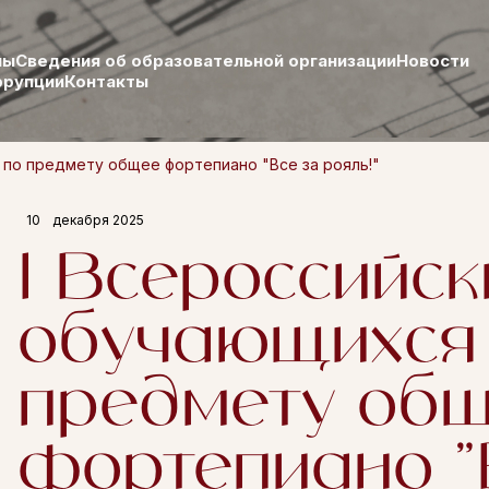
лы
Сведения об образовательной организации
Новости
ррупции
Контакты
 по предмету общее фортепиано "Все за рояль!"
10
декабря 2025
I Всероссийск
обучающихся
предмету об
фортепиано "