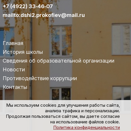
+7 (4922) 33‑46‑07
mailto:dshi2.prokofiev@mail.ru
Главная
История школы
Сведения об образовательной организации
Новости
Противодействие коррупции
Контакты
Мы используем cookies для улучшения работы сайта,
© 2025 МАУДО «ДШИ №2» им.С.С.Прокофьева г.Владимира
анализа трафика и персонализации.
Продолжая пользоваться сайтом, вы даете согласие
Политика конфиденциальности
на использование файлов cookie.
Политика конфиденциальности