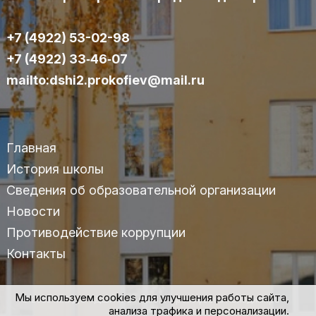
+7 (4922) 53-02-98
+7 (4922) 33‑46‑07
mailto:dshi2.prokofiev@mail.ru
Главная
История школы
Сведения об образовательной организации
Новости
Противодействие коррупции
Контакты
Мы используем cookies для улучшения работы сайта,
© 2025 МАУДО «ДШИ №2» им.С.С.Прокофьева г.Владимира
анализа трафика и персонализации.