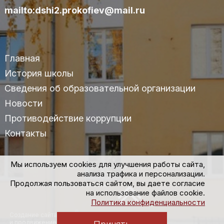
mailto:dshi2.prokofiev@mail.ru
Главная
История школы
Сведения об образовательной организации
Новости
Противодействие коррупции
Контакты
Мы используем cookies для улучшения работы сайта,
© 2025 МАУДО «ДШИ №2» им.С.С.Прокофьева г.Владимира
анализа трафика и персонализации.
Продолжая пользоваться сайтом, вы даете согласие
Политика конфиденциальности
на использование файлов cookie.
Политика конфиденциальности
Создание сайта
и продвижение