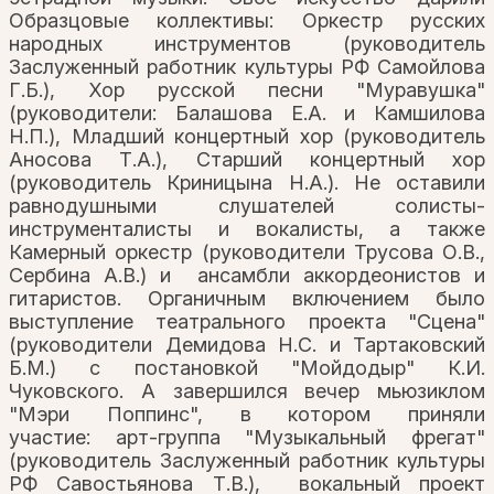
Образцовые коллективы: Оркестр русских
народных инструментов (руководитель
Заслуженный работник культуры РФ Самойлова
Г.Б.), Хор русской песни "Муравушка"
(руководители: Балашова Е.А. и Камшилова
Н.П.), Младший концертный хор (руководитель
Аносова Т.А.), Старший концертный хор
(руководитель Криницына Н.А.). Не оставили
равнодушными слушателей солисты-
инструменталисты и вокалисты, а также
Камерный оркестр (руководители Трусова О.В.,
Сербина А.В.) и ансамбли аккордеонистов и
гитаристов. Органичным включением было
выступление театрального проекта "Сцена"
(руководители Демидова Н.С. и Тартаковский
Б.М.) с постановкой "Мойдодыр" К.И.
Чуковского. А завершился вечер мьюзиклом
"Мэри Поппинс", в котором приняли
участие: арт-группа "Музыкальный фрегат"
(руководитель Заслуженный работник культуры
РФ Савостьянова Т.В.), вокальный проект