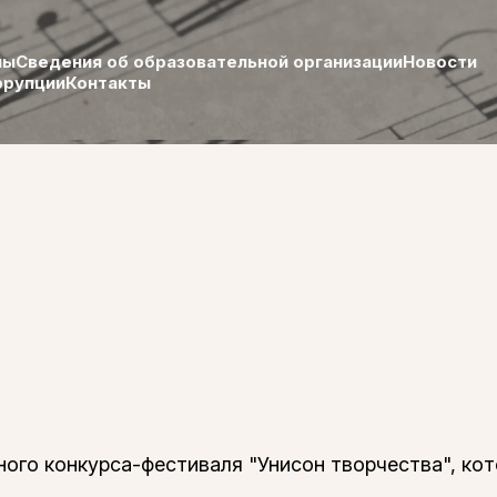
лы
Сведения об образовательной организации
Новости
ррупции
Контакты
о конкурса-фестиваля "Унисон творчества", кото