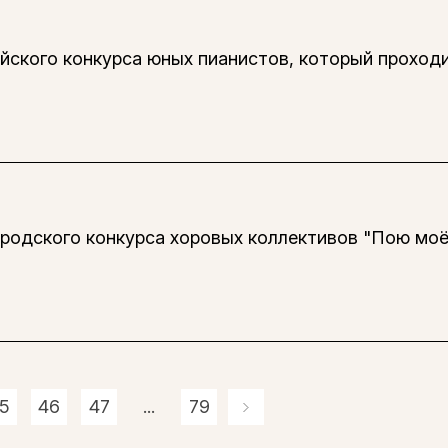
ского конкурса юных пианистов, который проходил
одского конкурса хоровых коллективов "Пою моё
5
46
47
...
79