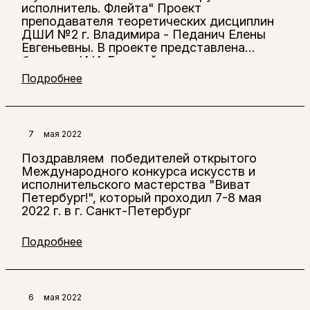
исполнитель. Флейта" Проект
преподавателя теоретических дисциплин
ДШИ №2 г. Владимира - Педанич Елены
Евгеньевны. В проекте представлена
беседа с И.И. Ерковой, преподавателем
по классу флейты ДШИ №2 г. Владимира.
Подробнее
7
мая 2022
Поздравляем победителей открытого
Международного конкурса искусств и
исполнительского мастерства "Виват
Петербург!", который проходил 7-8 мая
2022 г. в г. Санкт-Петербург
Подробнее
6
мая 2022