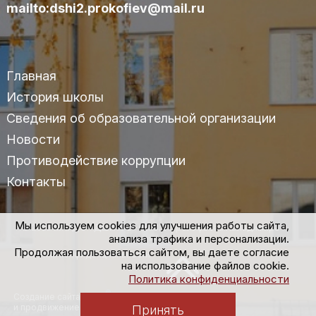
mailto:dshi2.prokofiev@mail.ru
Главная
История школы
Сведения об образовательной организации
Новости
Противодействие коррупции
Контакты
Мы используем cookies для улучшения работы сайта,
© 2025 МАУДО «ДШИ №2» им.С.С.Прокофьева г.Владимира
анализа трафика и персонализации.
Продолжая пользоваться сайтом, вы даете согласие
Политика конфиденциальности
на использование файлов cookie.
Политика конфиденциальности
Создание сайта
и продвижение
Принять