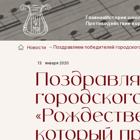
Главная
История шко
Противодействие ко
Поздравляем победителей городского 
Новости
13
января 2020
Поздравля
городског
«Рождестве
который п