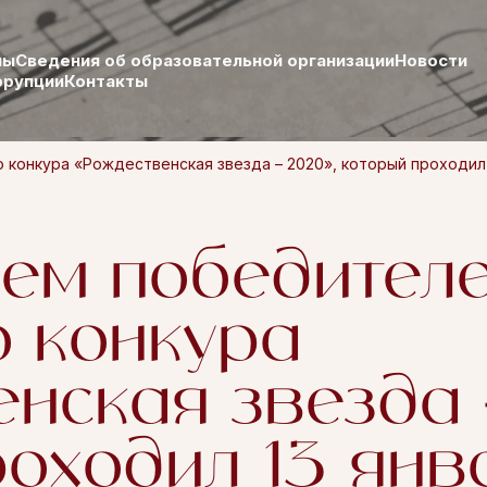
лы
Сведения об образовательной организации
Новости
ррупции
Контакты
конкура «Рождественская звезда – 2020», который проходил 1
ем победител
о конкура
нская звезда 
роходил 13 ян