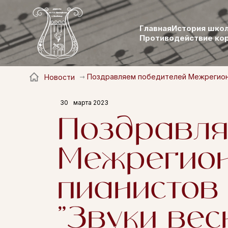
Главная
История шко
Противодействие ко
Поздравляем победителей Межрегиональ
Новости
30
марта 2023
Поздравля
Межрегион
пианистов 
"Звуки вес