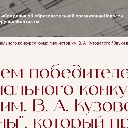
лы
Сведения об образовательной организации
Новости
ррупции
Контакты
ного конкурса юных пианистов им. В. А. Кузоватого "Звуки ве
ем победител
ального конк
им. В. А. Кузов
ны", который п