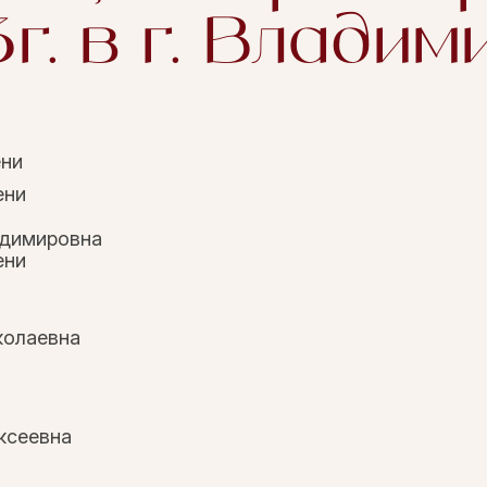
г. в г. Владим
ени
ени
димировна
ени
колаевна
ксеевна