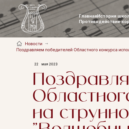
Главная
История шко
Противодействие ко
Новости
Поздравляем победителей Областного конкурса исполн
22
мая 2023
Поздравля
Областног
на струнн