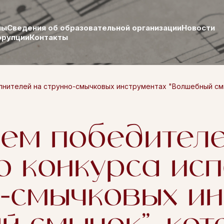
лы
Сведения об образовательной организации
Новости
ррупции
Контакты
ителей на струнно-смычковых инструментах "Волшебный смычо
ем победител
о конкурса исп
о-смычковых и