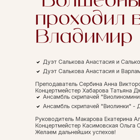
"Волшебны
проходил в
Владимир
Дуэт Салькова Анастасия и Сальков
Дуэт Салькова Анастасия и Варламо
Преподаватель Сербина Анна Виктор
Концертмейстер Хабарова Татьяна Д
Ансамбль скрипачей "Виолиномини" 
Ансамбль скрипачей "Виолинки" -
Руководитель Макарова Екатерина А
Концертмейстер Касимовская Ольга С
Желаем дальнейших успехов!