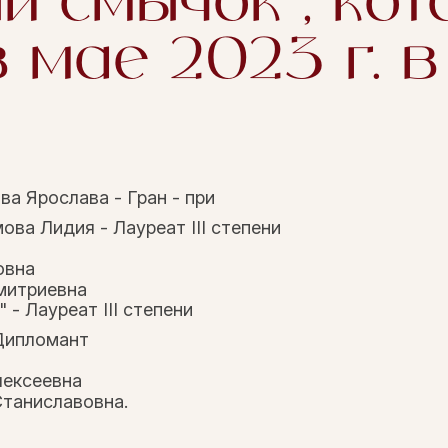
й смычок", кот
 мае 2023 г. в 
а Ярослава - Гран - при
ва Лидия - Лауреат III степени
овна
митриевна
- Лауреат III степени
 Дипломант
лексеевна
таниславовна.