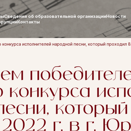
лы
Сведения об образовательной организации
Новости
ррупции
Контакты
конкурса исполнителей народной песни, который проходил 8 д
ем победител
о конкурса исп
песни, который
2022 г. в г. Ю