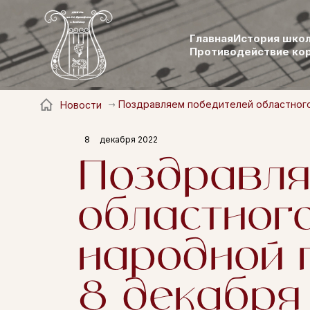
Главная
История шко
Противодействие ко
Поздравляем победителей областного 
Новости
8
декабря 2022
Поздравля
областног
народной 
8 декабря 