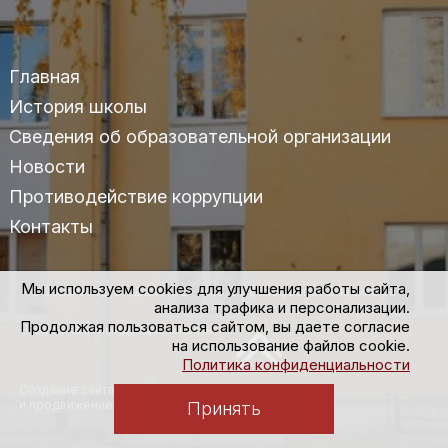
Главная
История школы
Сведения об образовательной организации
Новости
Противодействие коррупции
Контакты
Мы используем cookies для улучшения работы сайта,
© 2025 МАУДО «ДШИ №2» им.С.С.Прокофьева г.Владимира
анализа трафика и персонализации.
Продолжая пользоваться сайтом, вы даете согласие
Политика конфиденциальности
на использование файлов cookie.
Политика конфиденциальности
Создание сайта
и продвижение
Принять