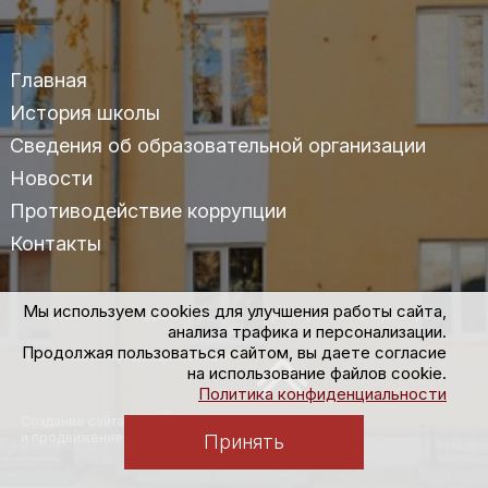
Главная
История школы
Сведения об образовательной организации
Новости
Противодействие коррупции
Контакты
Мы используем cookies для улучшения работы сайта,
© 2025 МАУДО «ДШИ №2» им.С.С.Прокофьева г.Владимира
анализа трафика и персонализации.
Продолжая пользоваться сайтом, вы даете согласие
Политика конфиденциальности
на использование файлов cookie.
Политика конфиденциальности
Создание сайта
и продвижение
Принять