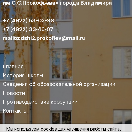
им.С.С.Прокофьева» города Владимира
+7 (4922) 53-02-98
+7 (4922) 33‑46‑07
mailto:dshi2.prokofiev@mail.ru
Главная
История школы
Сведения об образовательной организации
Новости
Противодействие коррупции
Контакты
Мы используем cookies для улучшения работы сайта,
© 2025 МАУДО «ДШИ №2» им.С.С.Прокофьева г.Владимира