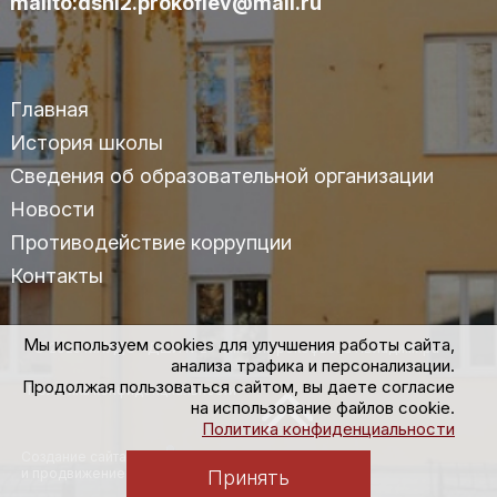
mailto:dshi2.prokofiev@mail.ru
Главная
История школы
Сведения об образовательной организации
Новости
Противодействие коррупции
Контакты
Мы используем cookies для улучшения работы сайта,
© 2025 МАУДО «ДШИ №2» им.С.С.Прокофьева г.Владимира
анализа трафика и персонализации.
Продолжая пользоваться сайтом, вы даете согласие
Политика конфиденциальности
на использование файлов cookie.
Политика конфиденциальности
Создание сайта
и продвижение
Принять