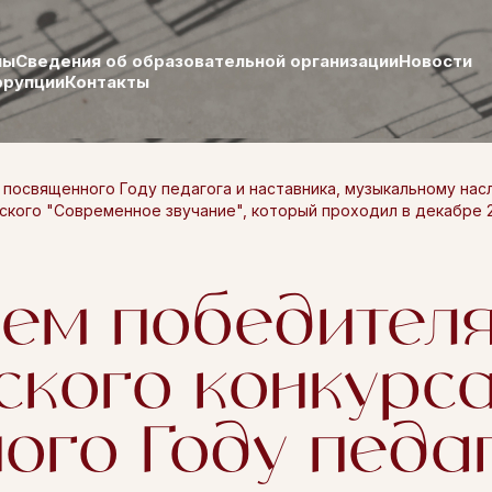
лы
Сведения об образовательной организации
Новости
ррупции
Контакты
, посвященного Году педагога и наставника, музыкальному нас
кого "Современное звучание", который проходил в декабре 202
м победителя 
кого конкурса
ого Году педа