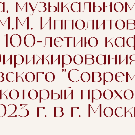
а, музыкально
.М. Ипполитов
 100-летию к
дирижирования
овского "Совре
 который прохо
23 г. в г. Мос