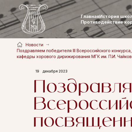
Главная
История шко
Противодействие ко
Новости
Поздравляем победителя III Всероссийского конкурса
кафедры хорового дирижирования МГК им. П.И. Чайковс
19
декабря 2023
Поздравляе
Всероссийс
посвященн