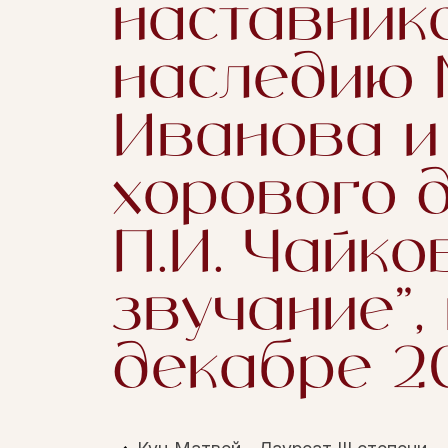
наставник
наследию М
Иванова и
хорового 
П.И. Чайк
звучание",
декабре 20