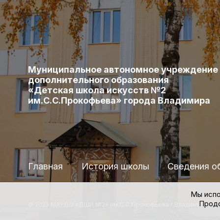
Муниципальное автономное учреждение
дополнительного образования
«Детская школа искусств №2
им.С.С.Прокофьева» города Владимира
Главная
История школы
Сведения о
Мы испо
Продо
© 2025 МАУДО «ДШИ №2» им.С.С.Прокофьева г.Владимира