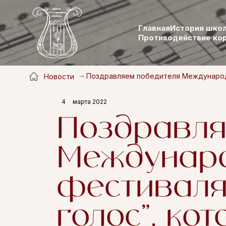
Главная
История шко
Противодействие ко
Поздравляем победителя Международно
Новости
4
марта 2022
Поздравля
Междунаро
фестиваля
голос", ко