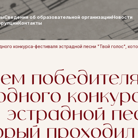
лы
Сведения об образовательной организации
Новости
ррупции
Контакты
го конкурса-фестиваля эстрадной песни "Твой голос", который
ем победител
дного конкурс
 эстрадной пес
торый проходил