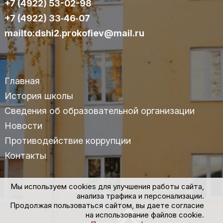
+7 (4922) 53-02-98
+7 (4922) 33‑46‑07
mailto:dshi2.prokofiev@mail.ru
Главная
История школы
Сведения об образовательной организации
Новости
Противодействие коррупции
Контакты
Мы используем cookies для улучшения работы сайта,
© 2025 МАУДО «ДШИ №2» им.С.С.Прокофьева г.Владимира
анализа трафика и персонализации.
Продолжая пользоваться сайтом, вы даете согласие
Политика конфиденциальности
на использование файлов cookie.