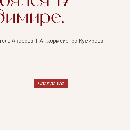
оялся 17
димире.
тель Аносова Т.А., хормейстер Кумирова
Следующая