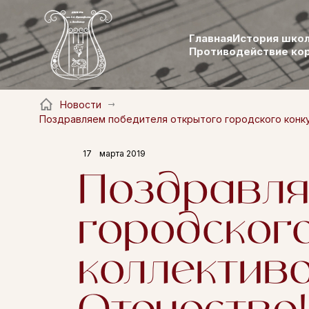
Главная
История шко
Противодействие ко
Новости
Поздравляем победителя открытого городского конку
17
марта 2019
Поздравля
городског
коллектив