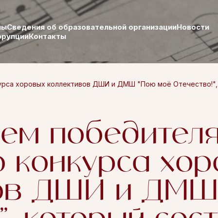
лы
Сведения об образовательной организации
Новости
ррупции
Контакты
рса хоровых коллективов ДШИ и ДМШ "Пою моё Отечество!", ко
ем победителя
о конкурса хо
ов ДШИ и ДМШ