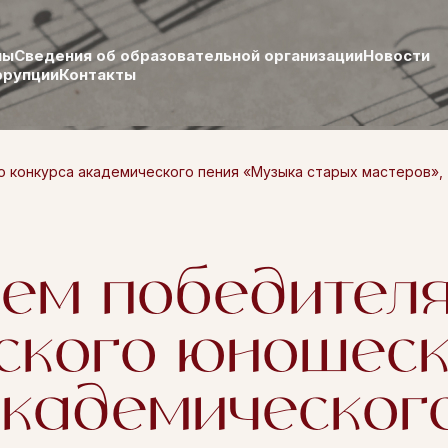
лы
Сведения об образовательной организации
Новости
ррупции
Контакты
конкурса академического пения «Музыка старых мастеров», к
ем победител
ского юношеск
академическог