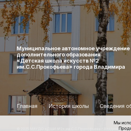
Муниципальное автономное учреждение
дополнительного образования
«Детская школа искусств №2
им.С.С.Прокофьева» города Владимира
Главная
История школы
Сведения о
Мы испо
Продо
© 2025 МАУДО «ДШИ №2» им.С.С.Прокофьева г.Владимира