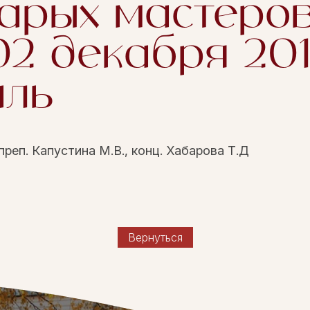
тарых мастеров
2 декабря 2018
аль
преп. Капустина М.В., конц. Хабарова Т.Д
Вернуться