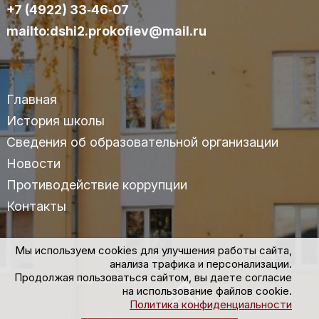
+7 (4922) 33‑46‑07
mailto:dshi2.prokofiev@mail.ru
Главная
История школы
Сведения об образовательной организации
Новости
Противодействие коррупции
Контакты
Мы используем cookies для улучшения работы сайта,
© 2025 МАУДО «ДШИ №2» им.С.С.Прокофьева г.Владимира
анализа трафика и персонализации.
Продолжая пользоваться сайтом, вы даете согласие
Политика конфиденциальности
на использование файлов cookie.
Политика конфиденциальности