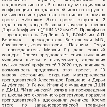
педагогические темы.В этом году методическая
конференция преподавателей игры на струнно-
смычковых инструментах состоялась в рамках
проекта «Истоки». Этот проект стартовал 2
года назад, когда бывшая выпускница школы
Дарья Ануфриева (ДШИ №2 им С.С. Прокофьева
- преподаватель Сербина А.В., ВОМК им А.П.
Бородина - преподаватель Бестелесная М.В.,
бакалавриат, консерватория Н. Паганини г. Генуя
- преподаватель Мирани Г.) дала сольный
концерт. Проект предполагает связь нынешних
учащихся школы и выпускников, сделавших
музыку своей профессией.В 2020 году появилась
возможность продолжить этот проект, и 10
января состоялись открытые мастер-классы
преподавателей Алессандро Грациано и Дарьи
Ануфриева (г. Генуя, Италия) с учащимися ДШИ
и ДМШ. "Итальянский" взгляд на произведения
из школьного скрипичного репертуара, поразили
преподавателей и вдохновили учеников. Кроме
этого, по западноевропейской традиции