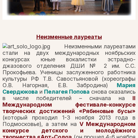
Неизменные лауреаты
Неизменными лауреатами
стали на двух международных ноябрьских
конкурсах юные вокалистки эстрадно-
джазового отделения ДШИ № 2 им. С.С.
Прокофьева. Ученицы заслуженного работника
культуры РФ Т.В. Савостьяновой (хореографы
О.В. Нагорная, Е.В. Забродина)
Мария
Свердюкова
и
Пелагея Попова
снова оказались
в числе победителей – сначала на
II
Международном фестивале-конкурсе
творческих достижений «Рябиновые бусы»
(который проходил 1-3 ноября 2013 года в
Подмосковье), а затем на
V Международном
конкурсе детского и молодёжного
творчества «Арт-Соло»
(он прошел 4-6 ноября