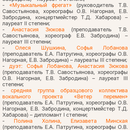
-
«Музыкальный фрегат»
(руководитель Т.В.
Савостьянова, хореографы О.В. Нагорная, Е.В.
Забродина, концертмейстер Т.Д. Хабарова) –
лауреат II степени;
-
Анастасия Зюкова
(преподаватель Т.В.
Савостьянова, хореограф Е.В. Забродина) –
лауреат III степени;
-
Олеся Шушкина, Софья Лобанова
(преподаватель Е.А. Патругина, хореографы О.В.
Нагорная, Е.В. Забродина) – лауреаты III степени;
-
дуэт: Софья Лобанова, Анастасия Зюкова
(преподаватель Т.В. Савостьянова, хореографы
О.В. Нагорная, Е.В. Забродина) – лауреат III
степени;
-
средняя группа образцового коллектива
вокального проекта «Ветер перемен»
(преподаватель Е.А. Патругина, хореографы О.В.
Нагорная, Е.В. Забродина, концертмейстер Т.Д.
Хабарова) – дипломант I степени;
-
Полина Холина, Елизавета Минская
(преподаватель Е.А. Патругина, хореографы О.В.