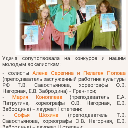
Удача сопутствовала на конкурсе и нашим
молодым вокалисткам:
- солисты
Алена Серегина и Пелагея Попова
(преподаватель заслуженный работник культуры
РФ Т.В. Савостьянова, хореографы О.В.
Нагорная, Е.В. Забродина) - Гран-при;
-
Мария Коноплева
(преподаватель Е.А.
Патругина, хореографы О.В. Нагорная, Е.В.
Забродина) – лауреат I степени;
-
Софья Шохина
(преподаватель Т.В.
Савостьянова, хореографы О.В. Нагорная, Е.В.
Забродина) – лауреат II степени;