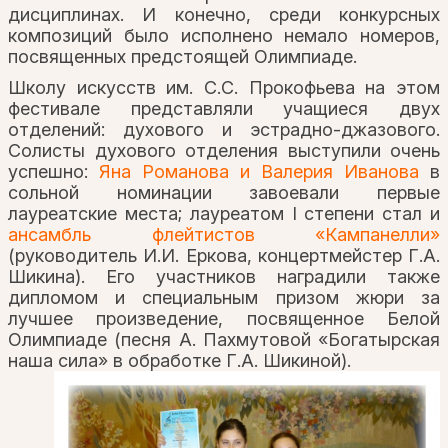
дисциплинах. И конечно, среди конкурсных
композиций было исполнено немало номеров,
посвященных предстоящей Олимпиаде.
Школу искусств им. С.С. Прокофьева на этом
фестивале представляли учащиеся двух
отделений: духового и эстрадно-джазового.
Солисты духового отделения выступили очень
успешно:
Яна Романова и Валерия Иванова
в
сольной номинации завоевали первые
лауреатские места; лауреатом I степени стал и
ансамбль флейтистов «Кампанелли»
(руководитель И.И. Еркова, концертмейстер Г.А.
Шикина). Его участников наградили также
дипломом и специальным призом жюри за
лучшее произведение, посвященное Белой
Олимпиаде (песня А. Пахмутовой «Богатырская
наша сила» в обработке Г.А. Шикиной).