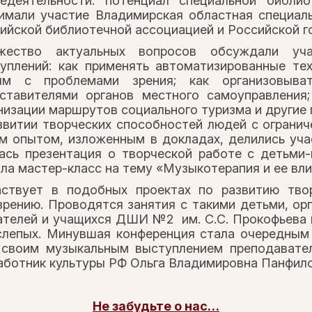
едеятельности: потенциал специальной библио
имали участие Владимирская областная специал
ийской библиотечной ассоциацией и Российской г
жество актуальных вопросов обсуждали уча
уплений: как применять автоматизированные те
ям с проблемами зрения; как организовыва
ставителями органов местного самоуправления;
низации маршрутов социального туризма и другие
звитии творческих способностей людей с ограни
м опытом, изложенным в докладах, делились учас
ась презентация о творческой работе с детьми
ла мастер-класс на тему «Музыкотерапия и ее вли
ствует в подобных проектах по развитию твор
зрению. Проводятся занятия с такими детьми, ор
вателей и учащихся ДШИ №2 им. С.С. Прокофьева 
слепых. Минувшая конференция стала очередным 
 своим музыкальным выступлением преподавате
аботник культуры РФ Ольга Владимировна Панфило
Не забудьте о нас…