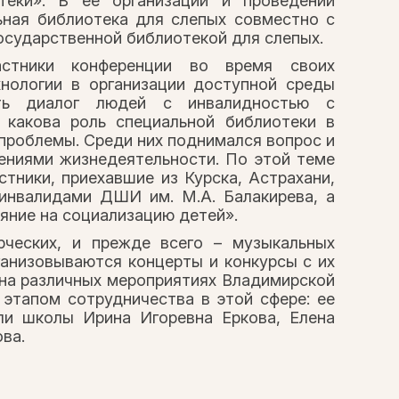
теки». В ее организации и проведении
ьная библиотека для слепых совместно с
осударственной библиотекой для слепых.
стники конференции во время своих
хнологии в организации доступной среды
ть диалог людей с инвалидностью с
 какова роль специальной библиотеки в
 проблемы. Среди них поднимался вопрос и
чениями жизнедеятельности. По этой теме
тники, приехавшие из Курска, Астрахани,
-инвалидами ДШИ им. М.А. Балакирева, а
яние на социализацию детей».
ческих, и прежде всего – музыкальных
ганизовываются концерты и конкурсы с их
на различных мероприятиях Владимирской
этапом сотрудничества в этой сфере: ее
ли школы Ирина Игоревна Еркова, Елена
ва.