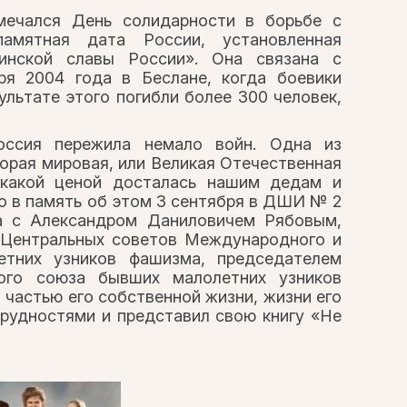
мечался День солидарности в борьбе с
амятная дата России, установленная
инской славы России». Она связана с
ря 2004 года в Беслане, когда боевики
ультате этого погибли более 300 человек,
оссия пережила немало войн. Одна из
орая мировая, или Великая Отечественная
 какой ценой досталась нашим дедам и
о в память об этом 3 сентября в ДШИ № 2
ча с Александром Даниловичем Рябовым,
 Центральных советов Международного и
етних узников фашизма, председателем
кого союза бывших малолетних узников
 частью его собственной жизни, жизни его
рудностями и представил свою книгу «Не