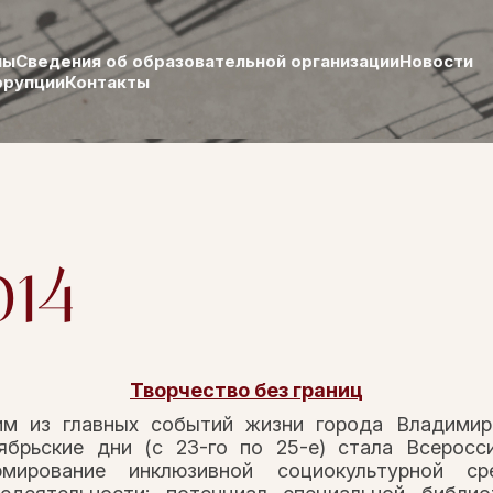
лы
Сведения об образовательной организации
Новости
ррупции
Контакты
014
Творчество без границ
м из главных событий жизни города Владимир
ябрьские дни (с 23-го по 25-е) стала Всеросс
рмирование инклюзивной социокультурной 